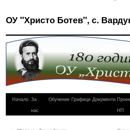
Към
съдържанието
ОУ "Христо Ботев", с. Варду
Начало
За
Обучение
Графици
Документи
Проек
нас
НП
←
22 април – Ден на Земята
Рисунк