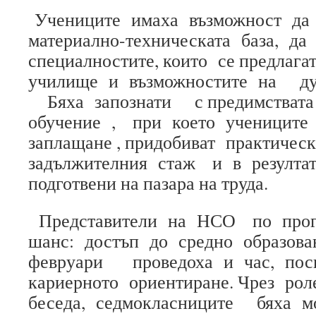
Учениците имаха възможност да 
материално-техническата база, д
специалностите, които се предлаг
училище и възможностите на дуа
Бяха запознати с предимствата 
обучение , при което учениците
заплащане , придобиват практическ
задължителния стаж и в резултат 
подготвени на пазара на труда.
Представители на НСО по прог
шанс: достъп до средно образов
февруари проведоха и час, пос
кариерното ориентиране. Чрез р
беседа, седмокласниците бяха м