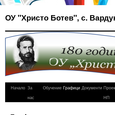
Към
съдържанието
ОУ "Христо Ботев", с. Варду
Начало
За
Обучение
Графици
Документи
Проек
нас
НП