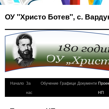
Към
съдържанието
ОУ "Христо Ботев", с. Варду
Начало
За
Обучение
Графици
Документи
Проек
нас
НП