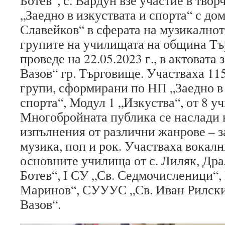
Ботев“, с. Вардун взе участие в тво
„Заедно в изкуствата и спорта“ с дом
Славейков“ в сферата на музикалнот
групите на училищата на община Тъ
проведе на 22.05.2023 г., в актовата
Вазов“ гр. Търговище. Участваха 11
групи, сформирани по НП „Заедно в 
спорта“, Модул 1 „Изкуства“, от 8 у
Многобройната публика се наслади 
изпълнения от различни жанрове – з
музика, поп и рок. Участваха вокалн
основните училища от с. Лиляк, Дра
Ботев“, I СУ „Св. Седмочисленици“,
Маринов“, СУУУС „Св. Иван Рилски
Вазов“.