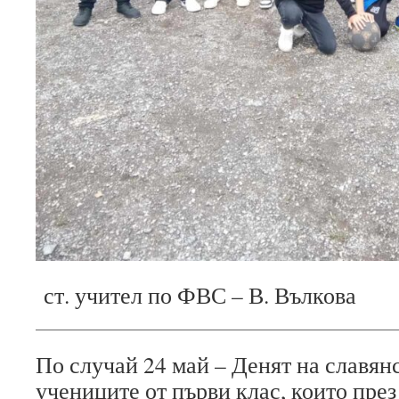
ст. учител по ФВС – В. Вълкова
По случай 24 май – Денят на славян
учениците от първи клас, които през