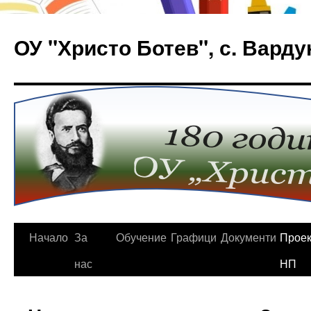
Към
съдържанието
ОУ "Христо Ботев", с. Варду
Начало
За
Обучение
Графици
Документи
Проек
нас
НП