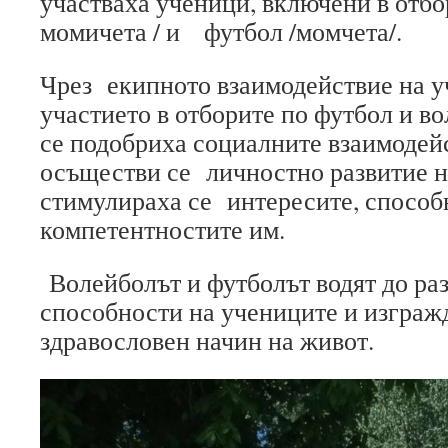
участваха ученици, включени в отбо
момичета / и футбол /момчета/.
Чрез екипното взаимодействие на 
участието в отборите по футбол и во
се подобриха социалните взаимодей
осъществи се личностно развитие н
стимулираха се интересите, способ
компетентностите им.
Волейболът и футболът водят до раз
способности на учениците и изгражд
здравословен начин на живот.