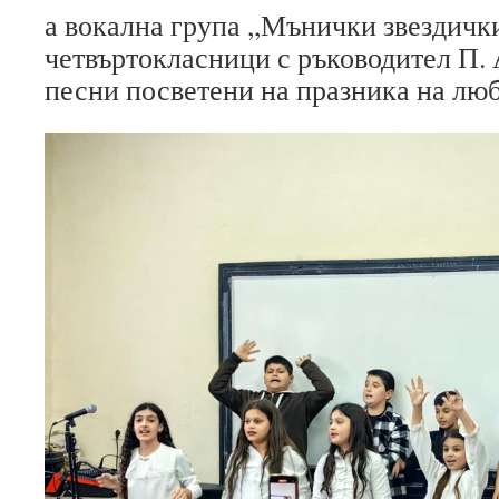
а вокална група ,,Мънички звездичк
четвъртокласници с ръководител П.
песни посветени на празника на люб