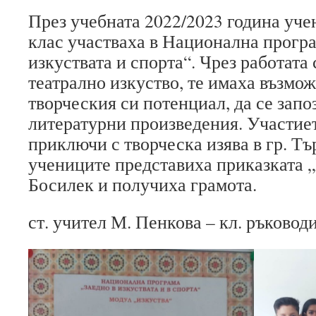
През учебната 2022/2023 година уче
клас участваха в Национална програ
изкуствата и спорта“. Чрез работата 
театрално изкуство, те имаха възмож
творческия си потенциал, да се запо
литературни произведения. Участие
приключи с творческа изява в гр. Т
учениците представиха приказката „
Босилек и получиха грамота.
ст. учител М. Пенкова – кл. ръковод