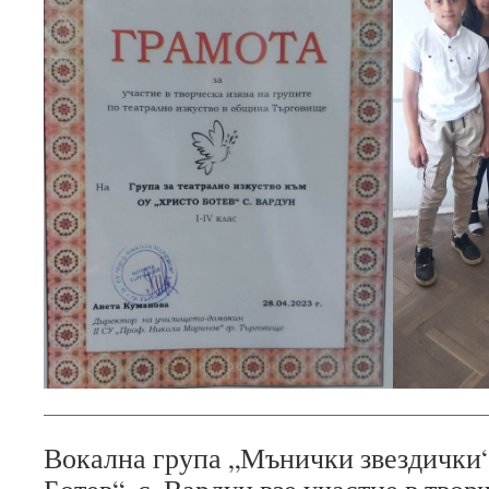
Вокална група „Мънички звездички