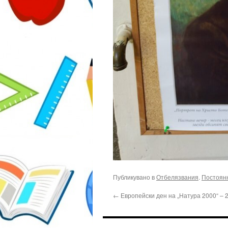
Публикувано в
Отбелязвания
.
Постоян
←
Европейски ден на „Натура 2000“ – 2