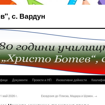
в", с. Вардун
афици
Документи
Проекти и НП
Иновативни дейности
Квалифи
1 май 2026 г.
Екскурзия до Плиска, Мадара и Шумен.
→