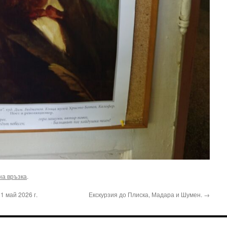
на връзка
.
1 май 2026 г.
Екскурзия до Плиска, Мадара и Шумен.
→