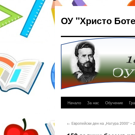
Към
съдържанието
ОУ "Христо Боте
Начало
За нас
Обучение
Гр
←
Европейски ден на „Натура 2000“ – 2