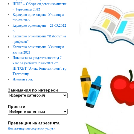
ЦПЛР – Обединен детски комплекс
– Търговище 2022
Кариерно ориентиране: Училищна
визита 2022
Кариерно ориентиране – 21.03.2022
г.
Кариерно ориентиране “Изборът на
професия”
Кариерно ориентиране: Училищна
визита 2021
Покана за кандидатстване след 7
клас за учебната 2020-2021 от
ПГТХВТ “Алеко Константинов”, гр.
Търговище
Изнесен урок
Занимания по интереси
Занимания
по
интереси
Проекти
Проекти
Превенция на агресията
Доставчици на социални услуги