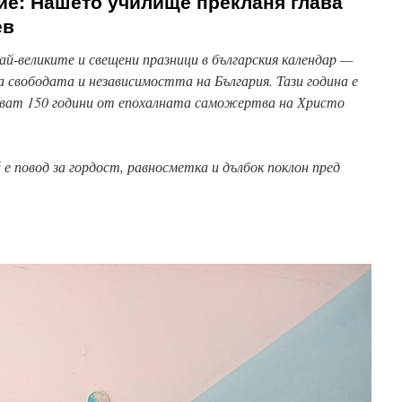
ие: Нашето училище прекланя глава
ев
ай-великите и свещени празници в българския календар —
а свободата и независимостта на България. Тази година е
шват 150 години от епохалната саможертва на Христо
е повод за гордост, равносметка и дълбок поклон пред