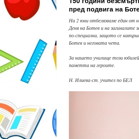
150 години безсмърт
пред подвига на Бот
На 2 юни отбелязваме един от н
Деня на Ботев и на загиналите з
по-специална, защото се навър
Ботев и неговата чета.
За нашето училище този юбилей 
паметта на героите.
Н. Илиева-ст. учител по БЕЛ