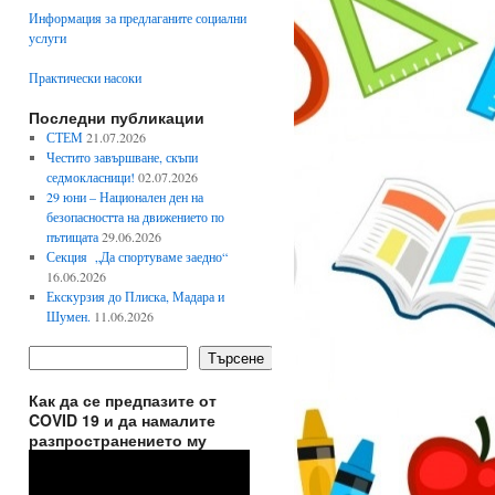
Информация за предлаганите социални
услуги
Практически насоки
Последни публикации
СТЕМ
21.07.2026
Честито завършване, скъпи
седмокласници!
02.07.2026
29 юни – Национален ден на
безопасността на движението по
пътищата
29.06.2026
Секция „Да спортуваме заедно“
16.06.2026
Екскурзия до Плиска, Мадара и
Шумен.
11.06.2026
Търсене
Как да се предпазите от
COVID 19 и да намалите
разпространението му
Видео