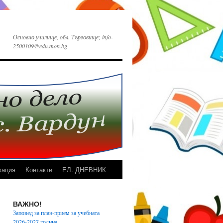
Основно училище, обл. Търговище; info-
2500109@edu.mon.bg
кация
Контакти
ЕЛ. ДНЕВНИК
ВАЖНО!
Заповед за план-прием за учебната
2026-2027 година