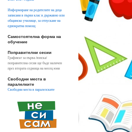
Информиране на родителите на деца
записани в първи клас в държавно или
общинско училище, за отпускане на
еднократна помощ
Самостоятелна форма на
обучение
Поправителни сесии
Графикът за първа /юнска/
поправителна сесия ще бъде наличен
през втората седмица на месец юни
Свободни места в
паралелките
Свободни места в паралелските