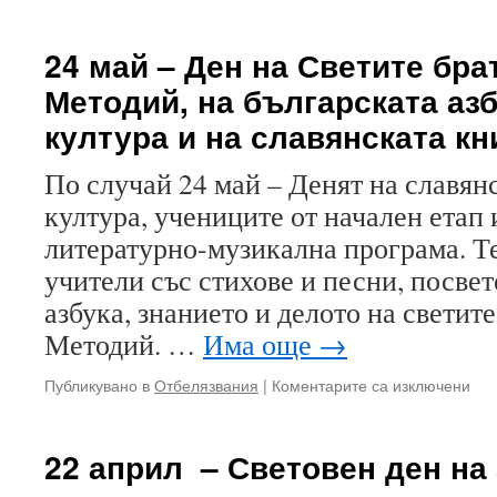
150
год
без
24 май – Ден на Светите бра
На
Методий, на българската азб
учи
пре
култура и на славянската к
гла
пре
По случай 24 май – Денят на славян
под
на
култура, учениците от начален етап 
Бот
литературно-музикална програма. Т
учители със стихове и песни, посвет
азбука, знанието и делото на светит
Методий. …
Има още
→
за
Публикувано в
Отбелязвания
|
Коментарите са изключени
24
ма
–
22 април – Световен ден на
Ден
на