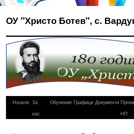
Към
съдържанието
ОУ "Христо Ботев", с. Варду
Начало
За
Обучение
Графици
Документи
Проек
нас
НП