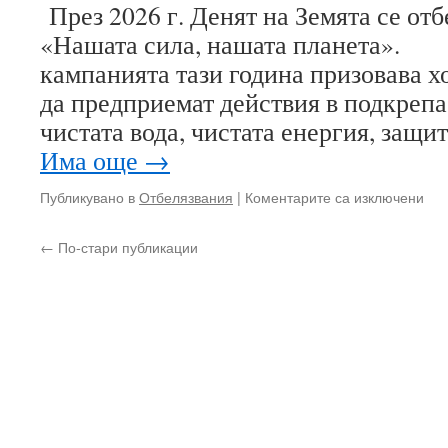
През 2026 г. Денят на Земята се отб
Све
«Нашата сила, нашата планета»
бра
Кир
кампанията тази година призовава х
и
да предприемат действия в подкрепа 
Мет
на
чистата вода, чистата енергия, защ
бъл
Има още
→
азб
про
за
Публикувано в
Отбелязвания
|
Коментарите са изключени
и
22
кул
ап
и
←
По-стари публикации
–
на
Све
сла
ден
кни
на
Зем