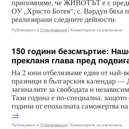
припомняме, че ЖИВОТЪТ е с предим
ОУ „Христо Ботев“, с. Вардун бяха 
реализирани следните дейности:
за
Публикувано в
Отбелязвания
|
Коментарите са изключени
29
юн
–
150 години безсмъртие: На
Нац
прекланя глава пред подвиг
ден
на
без
На 2 юни отбелязваме един от най-в
на
празници в българския календар — Д
дви
по
загиналите за свободата и независим
път
Тази година е по-специална, защото
години от епохалната саможертва н
→
за
Публикувано в
Отбелязвания
|
Коментарите са изключени