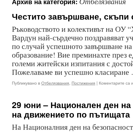
Отбелязвания
Архив на категория:
Честито завършване, скъпи
Ръководството и колективът на ОУ “Х
Вардун най-сърдечно поздравяват уч
по случай успешното завършване на
образование! Вие преминахте през е
големи житейски изпитания с достой
Пожелаваме ви успешно класиране
Публикувано в
Отбелязвания
,
Постижения
|
Коментарите са 
29 юни – Национален ден на
на движението по пътищата
На Националния ден на безопасностт