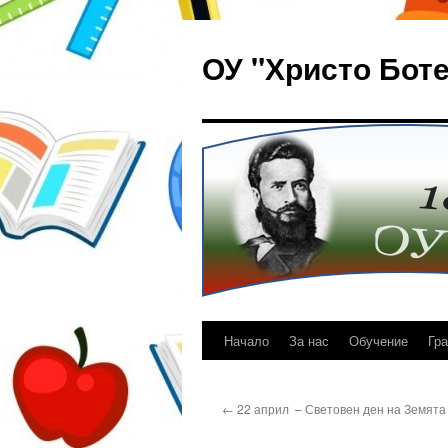
Към
съдържанието
ОУ "Христо Боте
Начало
За нас
Обучение
Гр
←
22 април – Световен ден на Земята