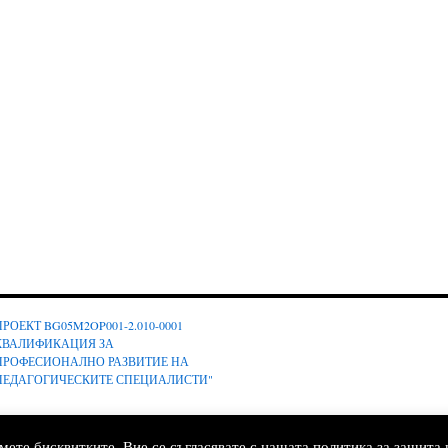
ПРОЕКТ BG05M2OP001-2.010-0001
КВАЛИФИКАЦИЯ ЗА
ПРОФЕСИОНАЛНО РАЗВИТИЕ НА
ПЕДАГОГИЧЕСКИТЕ СПЕЦИАЛИСТИ"
мете бисквитките, Вие се съгласявате с нашата политика за защита