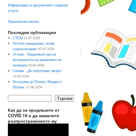
Информация за предлаганите социални
услуги
Практически насоки
Последни публикации
СТЕМ
21.07.2026
Честито завършване, скъпи
седмокласници!
02.07.2026
29 юни – Национален ден на
безопасността на движението по
пътищата
29.06.2026
Секция „Да спортуваме заедно“
16.06.2026
Екскурзия до Плиска, Мадара и
Шумен.
11.06.2026
Търсене
Как да се предпазите от
COVID 19 и да намалите
разпространението му
Видео