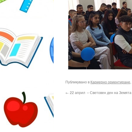
Публикувано в
Кариерно ориентиране
,
←
22 април – Световен ден на Земята