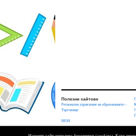
Полезни сайтове
Регионална управление на образованието –
Търговище
МОН
ОУ "Христо Ботев", с. Вардун
Нашият сайт използва бисквитки (cookies). Като прие