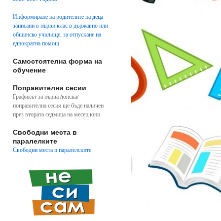
Информиране на родителите на деца
записани в първи клас в държавно или
общинско училище, за отпускане на
еднократна помощ
Самостоятелна форма на
обучение
Поправителни сесии
Графикът за първа /юнска/
поправителна сесия ще бъде наличен
през втората седмица на месец юни
Свободни места в
паралелките
Свободни места в паралелските