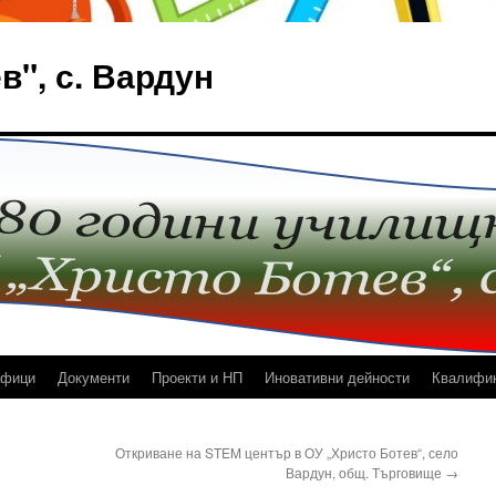
в", с. Вардун
афици
Документи
Проекти и НП
Иновативни дейности
Квалифи
Откриване на STEM център в ОУ „Христо Ботев“, село
Вардун, общ. Търговище
→