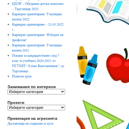
ЦПЛР – Обединен детски комплекс
– Търговище 2022
Кариерно ориентиране: Училищна
визита 2022
Кариерно ориентиране – 21.03.2022
г.
Кариерно ориентиране “Изборът на
професия”
Кариерно ориентиране: Училищна
визита 2021
Покана за кандидатстване след 7
клас за учебната 2020-2021 от
ПГТХВТ “Алеко Константинов”, гр.
Търговище
Изнесен урок
Занимания по интереси
Занимания
по
интереси
Проекти
Проекти
Превенция на агресията
Доставчици на социални услуги