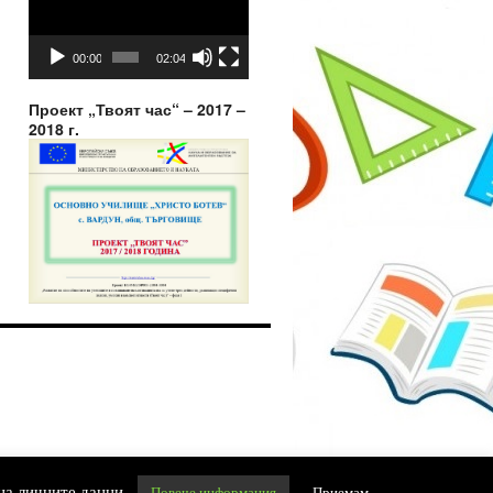
00:00
02:04
Проект „Твоят час“ – 2017 –
2018 г.
Задвижвано с гордост от WordPress.
 на личните данни.
Повече информация
Приемам.