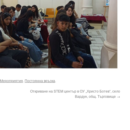
Мероприятия
.
Постоянна връзка
.
Откриване на STEM център в ОУ „Христо Ботев“, село
Вардун, общ. Търговище
→