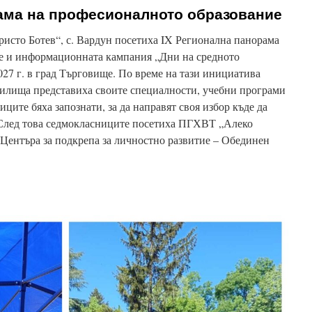
рама на професионалното образование
ристо Ботев“, с. Вардун посетиха IX Регионална панорама
е и информационната кампания „Дни на средното
027 г. в град Търговище. По време на тази инициатива
илища представиха своите специалности, учебни програми
иците бяха запознати, за да направят своя избор къде да
 След това седмокласниците посетиха ПГХВТ „Алеко
Центъра за подкрепа за личностно развитие – Обединен