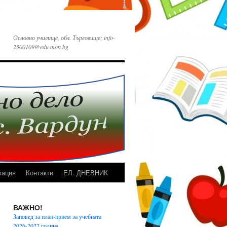
Основно училище, обл. Търговище; info-
2500109@edu.mon.bg
кация
Контакти
ЕЛ. ДНЕВНИК
ВАЖНО!
Заповед за план-прием за учебната
2026-2027 година